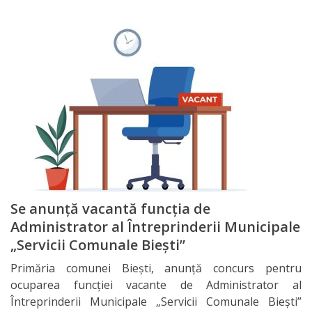
Bugetul
local
Taxe
locale
Achiziții
publice
Se anunță vacantă funcția de
Transparență
Administrator al Întreprinderii Municipale
decizională
„Servicii Comunale Biești”
Primăria comunei Biești, anunță concurs pentru
Audieri
ocuparea funcției vacante de Administrator al
publice
Întreprinderii Municipale „Servicii Comunale Biești”