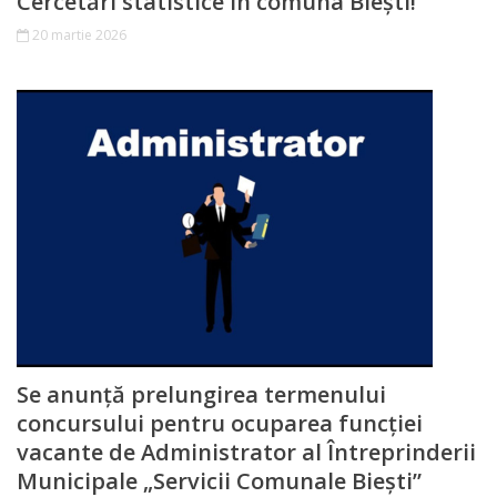
Cercetări statistice în comuna Biești!
administrative
20 martie 2026
Plan
urbanistic
Educație,
Cultură,
Sport
Casa
de
cultură
Se anunță prelungirea termenului
concursului pentru ocuparea funcției
Centrul
vacante de Administrator al Întreprinderii
Municipale „Servicii Comunale Biești”
medical