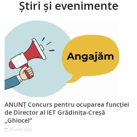
Știri și evenimente
Procese
verbale
Acte
normative
Deciziile
consiliului
Dispozițiile
primarului
ANUNȚ Concurs pentru ocuparea funcției
de Director al IET Grădinița-Creșă
Regulamente
„Ghiocel”
29 iunie 2026
Transparență