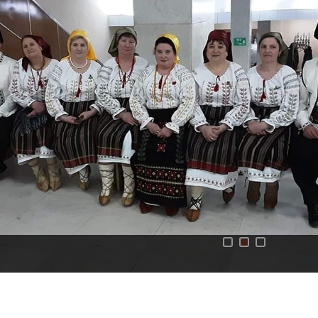
Statutul
localității
Primăria
Primarul
Aparatul
primăriei
Organigrama
Rapoarte
Funcții