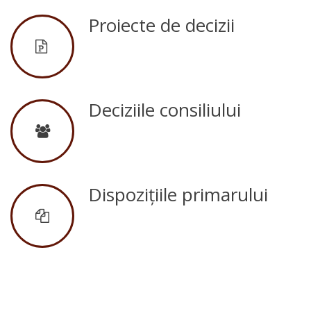
vacante
Proiecte de decizii
Consiliul
local
Componența
Deciziile consiliului
consiliului
Comisii
de
Dispozițiile primarului
specialitate
Plan
de
activități