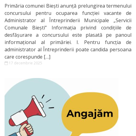
Primăria comunei Biești anunță prelungirea termenului
Biblioteca
concursului pentru ocuparea funcției vacante de
Administrator al Întreprinderii Municipale „Servicii
publică
Comunale Biești” Informația privind condițiile de
desfășurare a concursului este plasată pe panoul
Grădiniță
informațional al primăriei. I. Pentru funcţia de
administrator al Întreprinderii poate candida persoana
Resurse
care corespunde […]
17 decembrie 2025
media
Noutăți
Galerie
Foto
Galerie