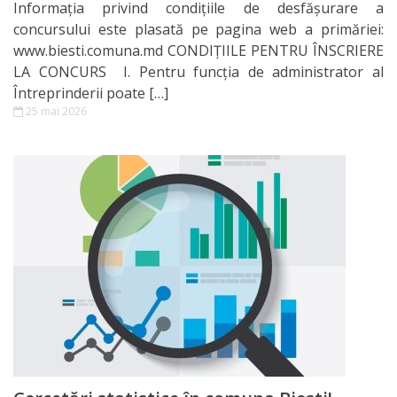
Informația privind condițiile de desfășurare a
concursului este plasată pe pagina web a primăriei:
Proiecte
www.biesti.comuna.md CONDIȚIILE PENTRU ÎNSCRIERE
de
LA CONCURS I. Pentru funcţia de administrator al
Întreprinderii poate […]
decizii
25 mai 2026
Planuri
strategice
Integritate
instituțională
Informații
utile
Servicii