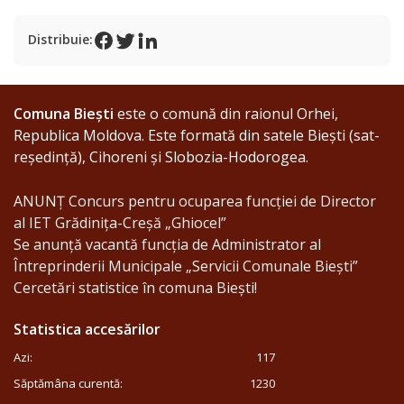
Statutul
Distribuie:
localității
Primăria
Comuna Biești
este o comună din raionul Orhei,
Republica Moldova. Este formată din satele Biești (sat-
reședință), Cihoreni și Slobozia-Hodorogea.
Primarul
ANUNȚ Concurs pentru ocuparea funcției de Director
Aparatul
al IET Grădinița-Creșă „Ghiocel”
primăriei
Se anunță vacantă funcția de Administrator al
Întreprinderii Municipale „Servicii Comunale Biești”
Organigrama
Cercetări statistice în comuna Biești!
Statistica accesărilor
Rapoarte
Azi:
117
Funcții
Săptămâna curentă:
1230